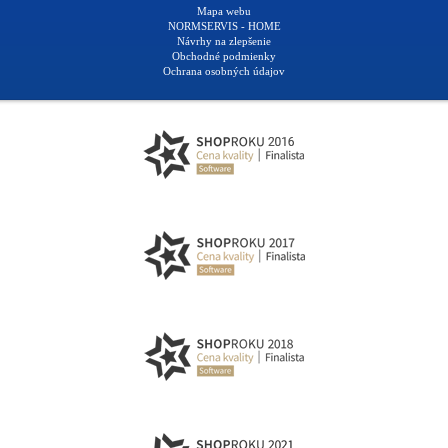
Mapa webu
NORMSERVIS - HOME
Návrhy na zlepšenie
Obchodné podmienky
Ochrana osobných údajov