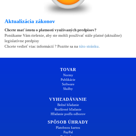
Aktualizácia zákonov
Chcete mať istotu o platnosti využívaných predpisov?
Ponúkame Vám riešenie, aby ste mohli používať stále platné (aktuálne)
legislatívne predpisy
Chcete vedieť viac informácií ? Pozrite sa na
túto stránku
.
TOVAR
Normy
Publikácie
Software
Služby
VYHĽADÁVANIE
Bežné hľadanie
Rozšírené hľadanie
Hľadanie podľa odborov
SPÔSOB ÚHRADY
Platobnou kartou
PayPal