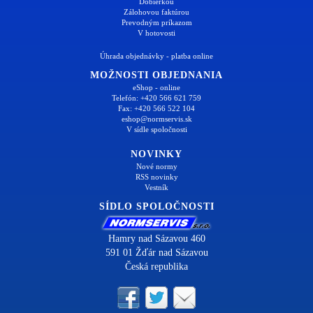
Dobierkou
Zálohovou faktúrou
Prevodným príkazom
V hotovosti
Úhrada objednávky - platba online
MOŽNOSTI OBJEDNANIA
eShop - online
Telefón: +420 566 621 759
Fax: +420 566 522 104
eshop@normservis.sk
V sídle spoločnosti
NOVINKY
Nové normy
RSS novinky
Vestník
SÍDLO SPOLOČNOSTI
Hamry nad Sázavou 460
591 01 Žďár nad Sázavou
Česká republika