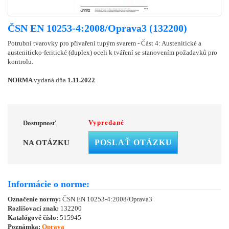
ČSN EN 10253-4:2008/Oprava3 (132200)
Potrubní tvarovky pro přivaření tupým svarem - Část 4: Austenitické a
austeniticko-feritické (duplex) oceli k tváření se stanovením požadavků pro
kontrolu.
NORMA
vydaná dňa
1.11.2022
Vypredané
Dostupnosť
POSLAŤ OTÁZKU
NA OTÁZKU
Informácie o norme:
Označenie normy:
ČSN EN 10253-4:2008/Oprava3
Rozlišovací znak:
132200
Katalógové číslo:
515945
Poznámka:
Oprava