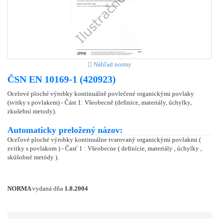
Náhľad normy
ČSN EN 10169-1 (420923)
Ocelové ploché výrobky kontinuálně povlečené organickými povlaky
(svitky s povlakem) - Část 1: Všeobecně (definice, materiály, úchylky,
zkušební metody).
Automaticky preložený názov:
Oceľové ploché výrobky kontinuálne tvarovaný organickými povlakmi (
zvitky s povlakom ) - Časť 1 : Všeobecne ( definície, materiály , úchylky ,
skúšobné metódy ).
NORMA
vydaná dňa
1.8.2004