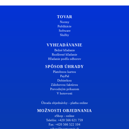
TOVAR
Normy
Publikácie
Software
Služby
VYHĽADÁVANIE
Bežné hľadanie
Rozšírené hľadanie
Hľadanie podľa odborov
SPÔSOB ÚHRADY
Platobnou kartou
PayPal
Dobierkou
Zálohovou faktúrou
Prevodným príkazom
V hotovosti
Úhrada objednávky - platba online
MOŽNOSTI OBJEDNANIA
eShop - online
Telefón: +420 566 621 759
Fax: +420 566 522 104
eshop@normservis.sk