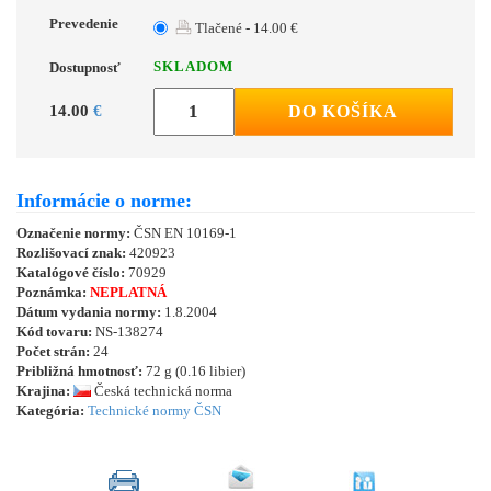
Prevedenie
Tlačené - 14.00 €
SKLADOM
Dostupnosť
14.00
€
DO KOŠÍKA
Informácie o norme:
Označenie normy:
ČSN EN 10169-1
Rozlišovací znak:
420923
Katalógové číslo:
70929
Poznámka:
NEPLATNÁ
Dátum vydania normy:
1.8.2004
Kód tovaru:
NS-138274
Počet strán:
24
Približná hmotnosť:
72 g (0.16 libier)
Krajina:
Česká technická norma
Kategória:
Technické normy ČSN