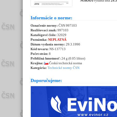
NORMA
vydaná dňa
29.
Informácie o norme:
Označenie normy:
ČSN 997103
Rozlišovací znak:
997103
Katalógové číslo:
32029
Poznámka:
NEPLATNÁ
Dátum vydania normy:
29.3.1990
Kód tovaru:
NS-137713
Počet strán:
8
Približná hmotnosť:
24 g (0.05 libier)
Krajina:
Česká technická norma
Kategória:
Technické normy ČSN
Doporučujeme: