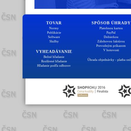
TOVAR
SPÔSOB ÚHRADY
Normy
Platobnou kartou
Publikácie
PayPal
Software
Dobierkou
Služby
Zálohovou faktúrou
Prevodným príkazom
V hotovosti
VYHĽADÁVANIE
Bežné hľadanie
Úhrada objednávky - platba onl
Rozšírené hľadanie
Hľadanie podľa odborov