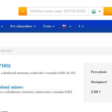
H
y
Pre zákazníkov
O nás
€
 997103"
7103)
Prevedenie
a detektorů intenzity ozařování v rozsahu 0,001 až 102
Dostupnosť
ožený názov:
2.60
€
ov a detektorov intenzity ožarovania v rozsahu 0,001