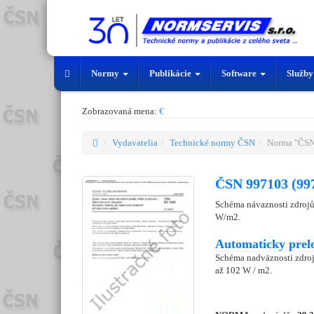
Normy
Publikácie
Software
Služb
Zobrazovaná mena:
€
Vydavatelia
Technické normy ČSN
Norma "ČSN
ČSN 997103 (99
Schéma návaznosti zdrojů 
W/m2.
Automaticky prel
Schéma nadväznosti zdroj
až 102 W / m2.