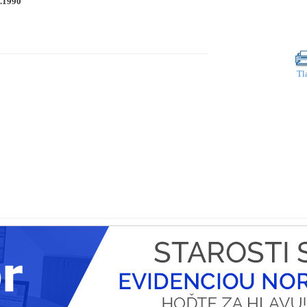
3.1990
Tl