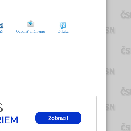
ač
Odoslať známemu
Otázka