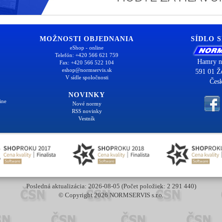
MOŽNOSTI OBJEDNANIA
SÍDLO 
eShop - online
Telefón: +420 566 621 759
Hamry n
Fax: +420 566 522 104
eshop@normservis.sk
591 01 Ž
V sídle spoločnosti
Česk
NOVINKY
ine
Nové normy
RSS novinky
Vestník
Posledná aktualizácia: 2026-08-05 (Počet položiek: 2 291 440)
© Copyright 2026 NORMSERVIS s.r.o.