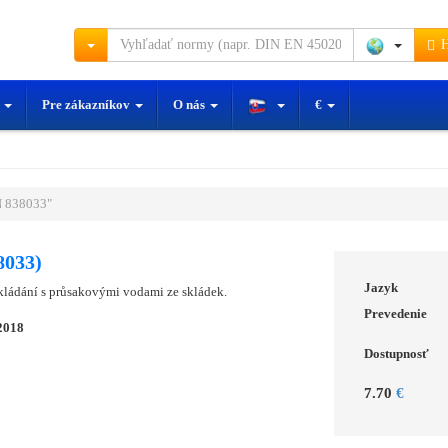
H
y
Pre zákazníkov
O nás
€
 838033"
8033)
Jazyk
ládání s průsakovými vodami ze skládek.
Prevedenie
2018
Dostupnosť
7.70
€