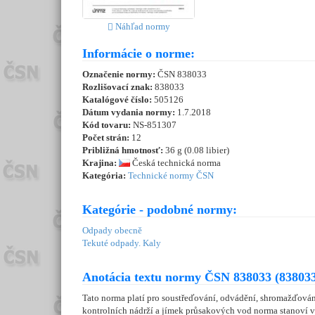
Náhľad normy
Informácie o norme:
Označenie normy:
ČSN 838033
Rozlišovací znak:
838033
Katalógové číslo:
505126
Dátum vydania normy:
1.7.2018
Kód tovaru:
NS-851307
Počet strán:
12
Približná hmotnosť:
36 g (0.08 libier)
Krajina:
Česká technická norma
Kategória:
Technické normy ČSN
Kategórie - podobné normy:
Odpady obecně
Tekuté odpady. Kaly
Anotácia textu normy ČSN 838033 (838033
Tato norma platí pro soustřeďování, odvádění, shromažďování
kontrolních nádrží a jímek průsakových vod norma stanoví v