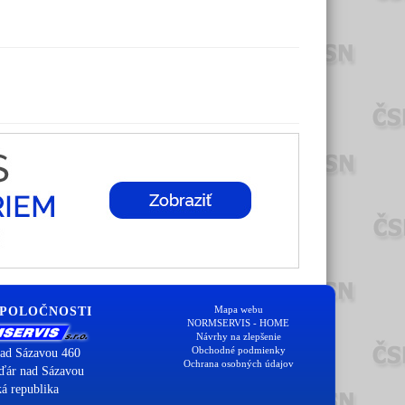
Mapa webu
SPOLOČNOSTI
NORMSERVIS - HOME
Návrhy na zlepšenie
Obchodné podmienky
ad Sázavou 460
Ochrana osobných údajov
ďár nad Sázavou
á republika