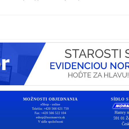
MOŽNOSTI OBJEDNANIA
SÍDLO 
eShop - online
Telefón: +420 566 621 759
Hamry n
Fax: +420 566 522 104
eshop@normservis.sk
591 01 Ž
V sídle spoločnosti
Česk