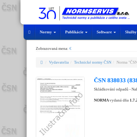
Normy
Publikácie
Software
Služb
Zobrazovaná mena:
€
Vydavatelia
Technické normy ČSN
Norma "ČSN
ČSN 838033 (83
Skládkování odpadů - Nak
NORMA
vydaná dňa
1.7.