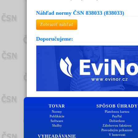
Náhľad normy ČSN 838033 (838033)
Zobraziť náhľad
Doporučujeme:
TOVAR
SPÔSOB ÚHRADY
Normy
Platobnou kartou
Publikácie
PayPal
Software
Dobierkou
Služby
Zálohovou faktúrou
Prevodným príkazom
V hotovosti
VYHĽADÁVANIE