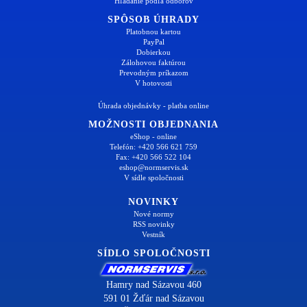
Hľadanie podľa odborov
SPÔSOB ÚHRADY
Platobnou kartou
PayPal
Dobierkou
Zálohovou faktúrou
Prevodným príkazom
V hotovosti
Úhrada objednávky - platba online
MOŽNOSTI OBJEDNANIA
eShop - online
Telefón: +420 566 621 759
Fax: +420 566 522 104
eshop@normservis.sk
V sídle spoločnosti
NOVINKY
Nové normy
RSS novinky
Vestník
SÍDLO SPOLOČNOSTI
Hamry nad Sázavou 460
591 01 Žďár nad Sázavou