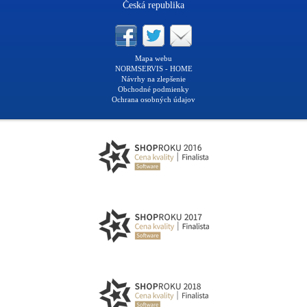
Česká republika
Mapa webu
NORMSERVIS - HOME
Návrhy na zlepšenie
Obchodné podmienky
Ochrana osobných údajov