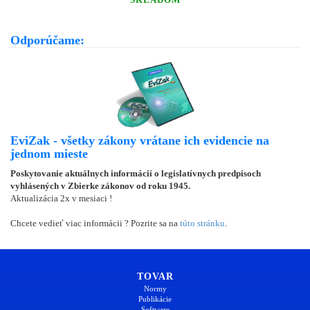
Odporúčame:
EviZak - všetky zákony vrátane ich evidencie na
jednom mieste
Poskytovanie aktuálnych informácií o legislatívnych predpisoch
vyhlásených v Zbierke zákonov od roku 1945.
Aktualizácia 2x v mesiaci !
Chcete vedieť viac informácii ? Pozrite sa na
túto stránku
.
TOVAR
Normy
Publikácie
Software