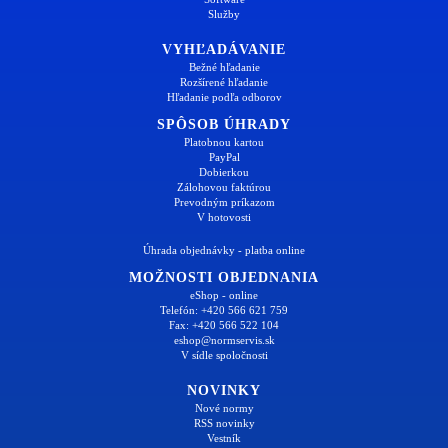
Služby
VYHĽADÁVANIE
Bežné hľadanie
Rozšírené hľadanie
Hľadanie podľa odborov
SPÔSOB ÚHRADY
Platobnou kartou
PayPal
Dobierkou
Zálohovou faktúrou
Prevodným príkazom
V hotovosti
Úhrada objednávky - platba online
MOŽNOSTI OBJEDNANIA
eShop - online
Telefón: +420 566 621 759
Fax: +420 566 522 104
eshop@normservis.sk
V sídle spoločnosti
NOVINKY
Nové normy
RSS novinky
Vestník