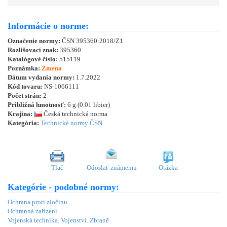
Informácie o norme:
Označenie normy:
ČSN 395360:2018/Z1
Rozlišovací znak:
395360
Katalógové číslo:
515119
Poznámka:
Zmena
Dátum vydania normy:
1.7.2022
Kód tovaru:
NS-1066111
Počet strán:
2
Približná hmotnosť:
6 g (0.01 libier)
Krajina:
Česká technická norma
Kategória:
Technické normy ČSN
Tlač
Odoslať známemu
Otázka
Kategórie - podobné normy:
Ochrana proti zločinu
Ochranná zařízení
Vojenská technika. Vojenství. Zbraně