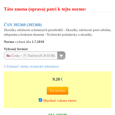
Táto zmena (oprava) patrí k tejto norme:
ČSN 395360 (395360)
Zkoušky odolnosti ochranných prostředků - Zkoušky odolnosti proti střelám,
střepinám a bodným zbraním - Technické požadavky a zkoušky.
Norma
vydaná dňa
1.7.2018
Vybraný formát:
Česky -
Tlačené (9.20 EUR)
Zobraziť všetky technické informácie
9.20
€
Do košíka
Objednať vrátane zmien
SKLADOM