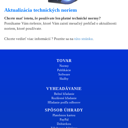
Aktualizácia technických noriem
Chcete mať istotu, že používate len platné technické normy?
Ponúkame Vám riešenie, ktoré Vám zaistí mesačný prehľad o aktuálnosti
noriem, ktoré používate.
Chcete vedieť viac informácií ? Pozrite sa na
túto stránku
.
TOVAR
Normy
Publikácie
Software
Služby
VYHĽADÁVANIE
Bežné hľadanie
Rozšírené hľadanie
Hľadanie podľa odborov
SPÔSOB ÚHRADY
Platobnou kartou
PayPal
Dobierkou
Zálohovou faktúrou