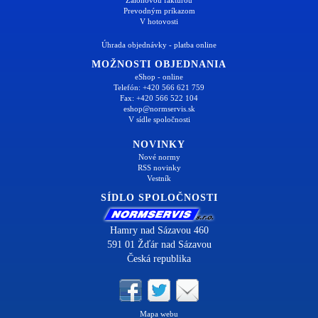
Prevodným príkazom
V hotovosti
Úhrada objednávky - platba online
MOŽNOSTI OBJEDNANIA
eShop - online
Telefón: +420 566 621 759
Fax: +420 566 522 104
eshop@normservis.sk
V sídle spoločnosti
NOVINKY
Nové normy
RSS novinky
Vestník
SÍDLO SPOLOČNOSTI
Hamry nad Sázavou 460
591 01 Žďár nad Sázavou
Česká republika
Mapa webu