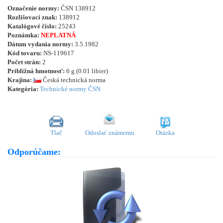
Označenie normy:
ČSN 138912
Rozlišovací znak:
138912
Katalógové číslo:
25243
Poznámka:
NEPLATNÁ
Dátum vydania normy:
3.5.1982
Kód tovaru:
NS-119617
Počet strán:
2
Približná hmotnosť:
6 g (0.01 libier)
Krajina:
Česká technická norma
Kategória:
Technické normy ČSN
Tlač
Odoslať známemu
Otázka
Odporúčame: