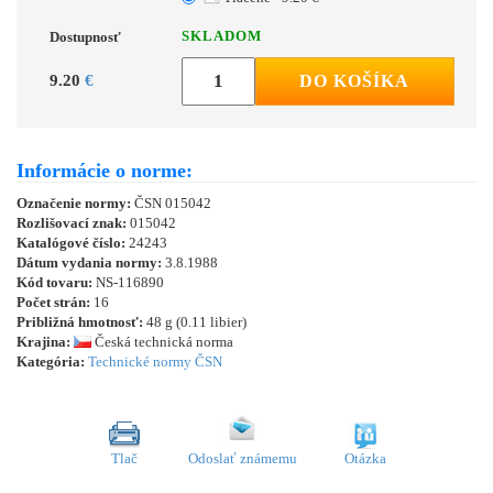
SKLADOM
Dostupnosť
9.20
€
DO KOŠÍKA
Informácie o norme:
Označenie normy:
ČSN 015042
Rozlišovací znak:
015042
Katalógové číslo:
24243
Dátum vydania normy:
3.8.1988
Kód tovaru:
NS-116890
Počet strán:
16
Približná hmotnosť:
48 g (0.11 libier)
Krajina:
Česká technická norma
Kategória:
Technické normy ČSN
Tlač
Odoslať známemu
Otázka