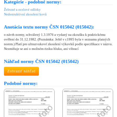
Kategórie - podobné normy:
Železné a ocelové odlitky
Nedestruktivní zkoušení kovů
Anotácia textu normy ČSN 015042 (015042):
o návrh normy, schválený 1.3.1976 a vydaný na zkoušku k praktickému
ověření do 31.12.1982. (Poznámka: Ještě v r.1995 byla v seznamu platných
norem.) Platí pro ultrazvukové zkoušení výkovků podle specifikace v názvu.
Nezmiňuje se ani o možném riziku hluku, ani vibrací
Náhľad normy ČSN 015042 (015042)
Zobraziť náhľad
Podobné normy: