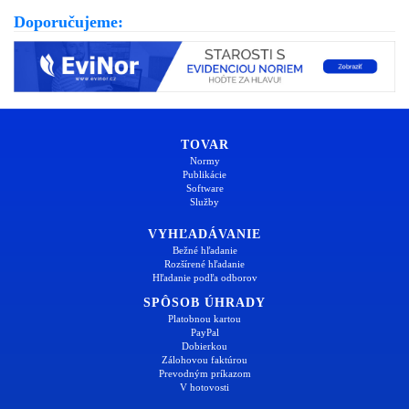
Doporučujeme:
TOVAR
Normy
Publikácie
Software
Služby
VYHĽADÁVANIE
Bežné hľadanie
Rozšírené hľadanie
Hľadanie podľa odborov
SPÔSOB ÚHRADY
Platobnou kartou
PayPal
Dobierkou
Zálohovou faktúrou
Prevodným príkazom
V hotovosti