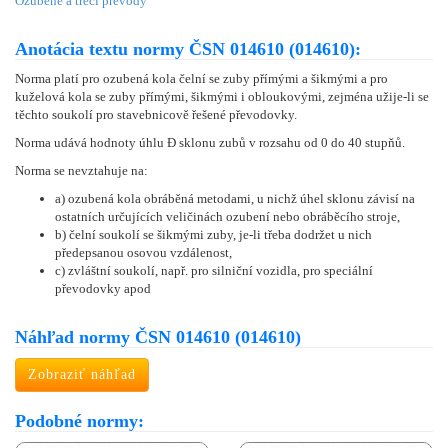
Ozubené a třecí převody
Anotácia textu normy ČSN 014610 (014610):
Norma platí pro ozubená kola čelní se zuby přímými a šikmými a pro
kuželová kola se zuby přímými, šikmými i obloukovými, zejména užije-li se
těchto soukolí pro stavebnicově řešené převodovky.
Norma udává hodnoty úhlu Đ sklonu zubů v rozsahu od 0 do 40 stupňů.
Norma se nevztahuje na:
a) ozubená kola obráběná metodami, u nichž úhel sklonu závisí na
ostatních určujících veličinách ozubení nebo obráběcího stroje,
b) čelní soukolí se šikmými zuby, je-li třeba dodržet u nich
předepsanou osovou vzdálenost,
c) zvláštní soukolí, např. pro silniční vozidla, pro speciální
převodovky apod
Náhľad normy ČSN 014610 (014610)
Zobraziť náhľad
Podobné normy: