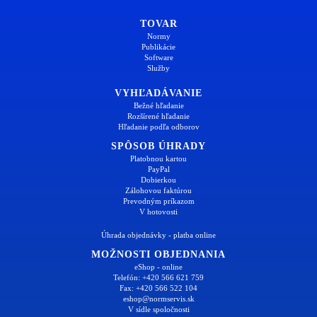
TOVAR
Normy
Publikácie
Software
Služby
VYHĽADÁVANIE
Bežné hľadanie
Rozšírené hľadanie
Hľadanie podľa odborov
SPÔSOB ÚHRADY
Platobnou kartou
PayPal
Dobierkou
Zálohovou faktúrou
Prevodným príkazom
V hotovosti
Úhrada objednávky - platba online
MOŽNOSTI OBJEDNANIA
eShop - online
Telefón: +420 566 621 759
Fax: +420 566 522 104
eshop@normservis.sk
V sídle spoločnosti