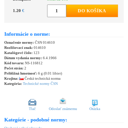
1.20
€
DO KOŠÍKA
Informácie o norme:
Označenie normy:
ČSN 014610
Rozlišovací znak:
014610
Katalógové číslo:
123
Dátum vydania normy:
6.4.1966
Kód tovaru:
NS-116812
Počet strán:
2
Približná hmotnosť:
6 g (0.01 libier)
Krajina:
Česká technická norma
Kategória:
Technické normy ČSN
Tlač
Odoslať známemu
Otázka
Kategórie - podobné normy: