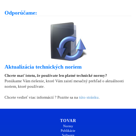
Odporúčame:
Aktualizácia technických noriem
Chcete mať istotu, že používate len platné technické normy?
Ponúkame Vám riešenie, ktoré Vám zaistí mesačný prehľad o aktuálnosti
noriem, ktoré používate.
Chcete vedieť viac informácií ? Pozrite sa na
túto stránku
.
TOVAR
Normy
Publikácie
Software