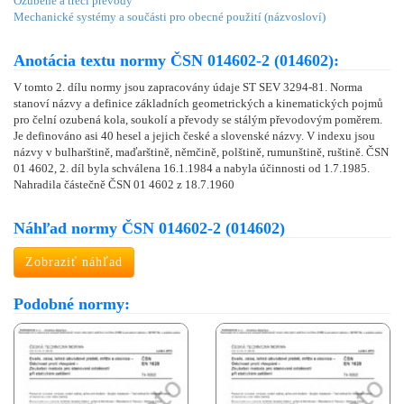
Ozubené a třecí převody
Mechanické systémy a součásti pro obecné použití (názvosloví)
Anotácia textu normy ČSN 014602-2 (014602):
V tomto 2. dílu normy jsou zapracovány údaje ST SEV 3294-81. Norma
stanoví názvy a definice základních geometrických a kinematických pojmů
pro čelní ozubená kola, soukolí a převody se stálým převodovým poměrem.
Je definováno asi 40 hesel a jejich české a slovenské názvy. V indexu jsou
názvy v bulharštině, maďarštině, němčině, polštině, rumunštině, ruštině. ČSN
01 4602, 2. díl byla schválena 16.1.1984 a nabyla účinnosti od 1.7.1985.
Nahradila částečně ČSN 01 4602 z 18.7.1960
Náhľad normy ČSN 014602-2 (014602)
Zobraziť náhľad
Podobné normy: