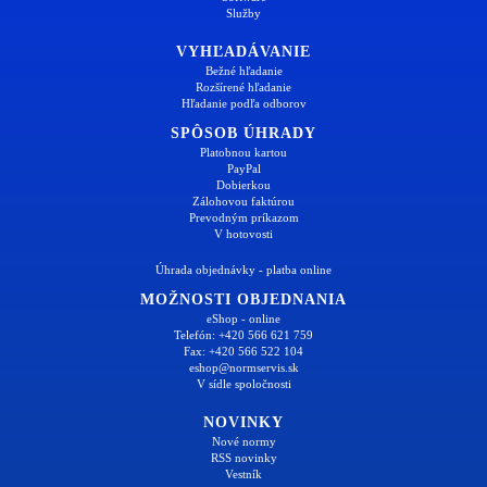
Služby
VYHĽADÁVANIE
Bežné hľadanie
Rozšírené hľadanie
Hľadanie podľa odborov
SPÔSOB ÚHRADY
Platobnou kartou
PayPal
Dobierkou
Zálohovou faktúrou
Prevodným príkazom
V hotovosti
Úhrada objednávky - platba online
MOŽNOSTI OBJEDNANIA
eShop - online
Telefón: +420 566 621 759
Fax: +420 566 522 104
eshop@normservis.sk
V sídle spoločnosti
NOVINKY
Nové normy
RSS novinky
Vestník