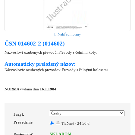
Náhľad normy
ČSN 014602-2 (014602)
Názvosloví ozubených převodů. Převody s čelními koly.
Automaticky preložený názov:
Názvoslovie ozubených prevodov. Prevody s čelnými kolesami.
NORMA
vydaná dňa
16.1.1984
Jazyk
Prevedenie
Tlačené - 24.50 €
SKLADOM
Dostupnosť