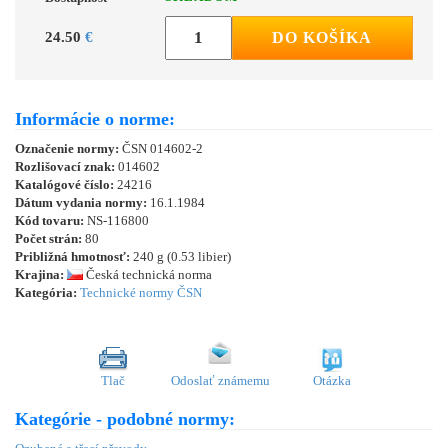
24.50
€
DO KOŠÍKA
Informácie o norme:
Označenie normy:
ČSN 014602-2
Rozlišovací znak:
014602
Katalógové číslo:
24216
Dátum vydania normy:
16.1.1984
Kód tovaru:
NS-116800
Počet strán:
80
Približná hmotnosť:
240 g (0.53 libier)
Krajina:
Česká technická norma
Kategória:
Technické normy ČSN
Tlač
Odoslať známemu
Otázka
Kategórie - podobné normy: