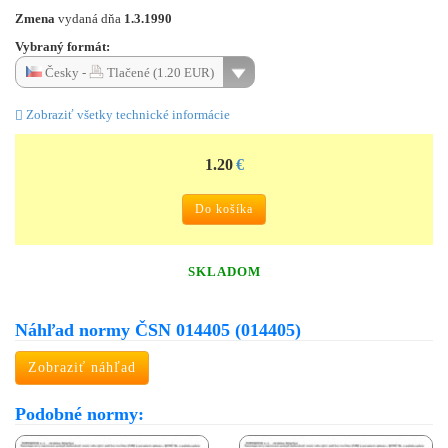
Zmena
vydaná dňa
1.3.1990
Vybraný formát:
Česky -
Tlačené (1.20 EUR)
Zobraziť všetky technické informácie
1.20
€
Do košíka
SKLADOM
Náhľad normy ČSN 014405 (014405)
Zobraziť náhľad
Podobné normy: