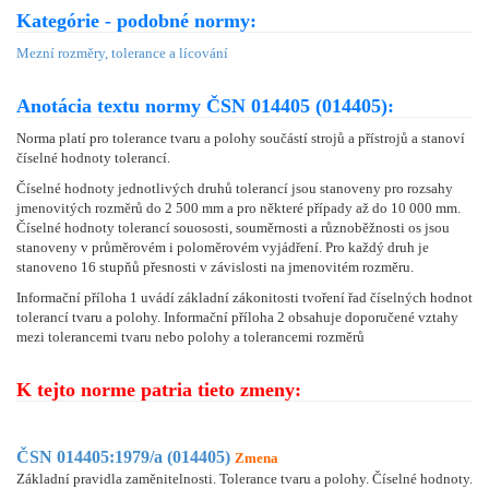
Kategórie - podobné normy:
Mezní rozměry, tolerance a lícování
Anotácia textu normy ČSN 014405 (014405):
Norma platí pro tolerance tvaru a polohy součástí strojů a přístrojů a stanoví
číselné hodnoty tolerancí.
Číselné hodnoty jednotlivých druhů tolerancí jsou stanoveny pro rozsahy
jmenovitých rozměrů do 2 500 mm a pro některé případy až do 10 000 mm.
Číselné hodnoty tolerancí souososti, souměrnosti a různoběžnosti os jsou
stanoveny v průměrovém i poloměrovém vyjádření. Pro každý druh je
stanoveno 16 stupňů přesnosti v závislosti na jmenovitém rozměru.
Informační příloha 1 uvádí základní zákonitosti tvoření řad číselných hodnot
tolerancí tvaru a polohy. Informační příloha 2 obsahuje doporučené vztahy
mezi tolerancemi tvaru nebo polohy a tolerancemi rozměrů
K tejto norme patria tieto zmeny:
ČSN 014405:1979/a (014405)
Zmena
Základní pravidla zaměnitelnosti. Tolerance tvaru a polohy. Číselné hodnoty.