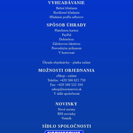
VYHĽADÁVANIE
Bežné hľadanie
Rozšírené hľadanie
Hľadanie podľa odborov
SPÔSOB ÚHRADY
Platobnou kartou
PayPal
Dobierkou
Zálohovou faktúrou
Prevodným príkazom
V hotovosti
Úhrada objednávky - platba online
MOŽNOSTI OBJEDNANIA
eShop - online
Telefón: +420 566 621 759
Fax: +420 566 522 104
eshop@normservis.sk
V sídle spoločnosti
NOVINKY
Nové normy
RSS novinky
Vestník
SÍDLO SPOLOČNOSTI