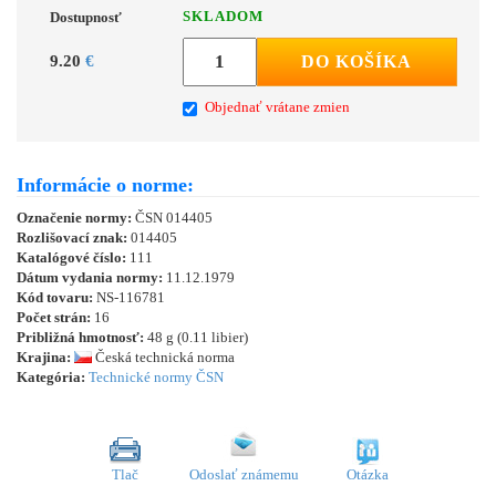
SKLADOM
Dostupnosť
9.20
€
DO KOŠÍKA
Objednať vrátane zmien
Informácie o norme:
Označenie normy:
ČSN 014405
Rozlišovací znak:
014405
Katalógové číslo:
111
Dátum vydania normy:
11.12.1979
Kód tovaru:
NS-116781
Počet strán:
16
Približná hmotnosť:
48 g (0.11 libier)
Krajina:
Česká technická norma
Kategória:
Technické normy ČSN
Tlač
Odoslať známemu
Otázka