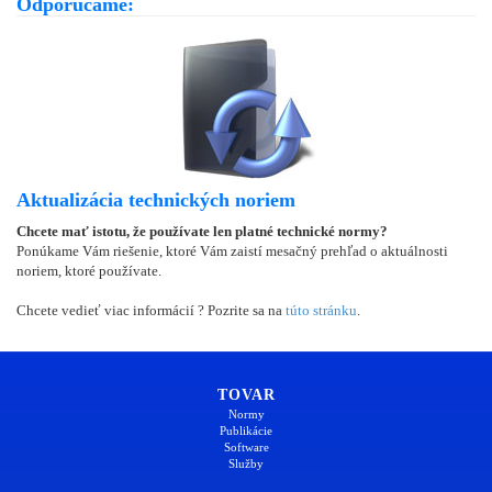
Odporúčame:
Aktualizácia technických noriem
Chcete mať istotu, že používate len platné technické normy?
Ponúkame Vám riešenie, ktoré Vám zaistí mesačný prehľad o aktuálnosti
noriem, ktoré používate.
Chcete vedieť viac informácií ? Pozrite sa na
túto stránku
.
TOVAR
Normy
Publikácie
Software
Služby