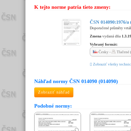
K tejto norme patria tieto zmeny:
ČSN 014090:1976/a 
Doporučené průměry vrták
Zmena
vydaná dňa
1.3.1
Vybraný formát:
Česky -
Tlačené 
Zobraziť všetky technic
Náhľad normy ČSN 014090 (014090)
Zobraziť náhľad
Podobné normy: