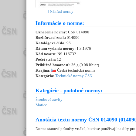
Náhľad normy
Informácie o norme:
Označenie normy:
ČSN 014090
Rozlišovací znak:
014090
Katalógové číslo:
96
Dátum vydania normy:
1.3.1976
Kód tovaru:
NS-116732
Počet strán:
12
Približná hmotnosť:
36 g (0.08 libier)
Krajina:
Česká technická norma
Kategória:
Technické normy ČSN
Kategórie - podobné normy:
Šroubové závity
Matice
Anotácia textu normy ČSN 014090 (014090
Norma stanoví průměry vrtáků, které se používají na díry p