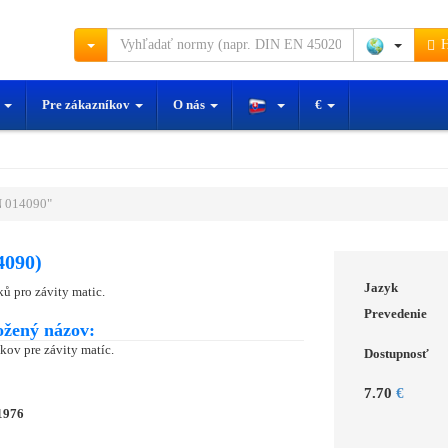
H
y
Pre zákazníkov
O nás
€
 014090"
4090)
Jazyk
ů pro závity matic.
Prevedenie
ožený názov:
kov pre závity matíc.
Dostupnosť
7.70
€
1976