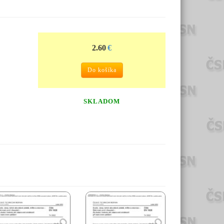
2.60
€
Do košíka
SKLADOM