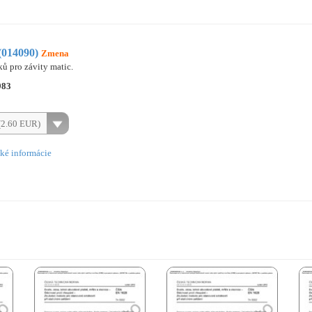
(014090)
Zmena
ů pro závity matic.
983
(2.60 EUR)
ké informácie