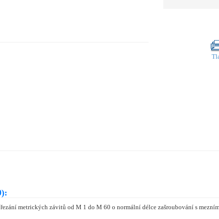
Tl
):
ro řezání metrických závitů od M 1 do M 60 o normální délce zašroubování s mezn