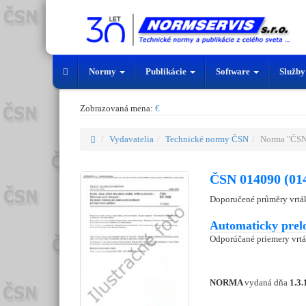
Normy
Publikácie
Software
Služb
Zobrazovaná mena:
€
Vydavatelia
Technické normy ČSN
Norma "ČSN
ČSN 014090 (01
Doporučené průměry vrták
Automaticky prel
Odporúčané priemery vrtá
NORMA
vydaná dňa
1.3.