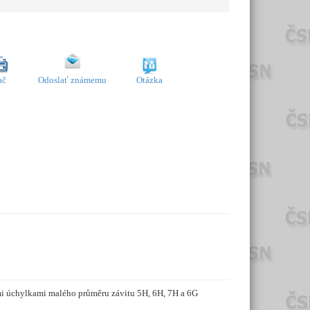
ač
Odoslať známemu
Otázka
ími úchylkami malého průměru závitu 5H, 6H, 7H a 6G