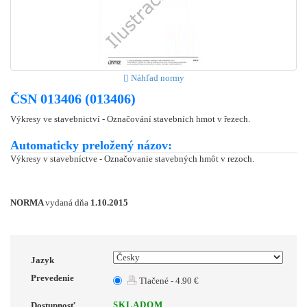
Náhľad normy
ČSN 013406 (013406)
Výkresy ve stavebnictví - Označování stavebních hmot v řezech.
Automaticky preložený názov:
Výkresy v stavebníctve - Označovanie stavebných hmôt v rezoch.
NORMA
vydaná dňa
1.10.2015
Jazyk
Prevedenie
Tlačené - 4.90 €
SKLADOM
Dostupnosť