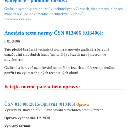
Kategórie - podobné normy:
Grafické symboly pro použití v technických výkresech, diagramech, plánech,
mapách a v jiné dokumentaci technických výrobků
Stavební výkresy
Anotácia textu normy ČSN 013406 (013406):
P 01 3406
Tato předběžná česká technická norma stanovuje grafické a barevné
označování stavebních hmot (materiálů) v řezech na výkresech ve
stavebnictví.
Grafické a barevné označování materiálů v řezech a průřezech je možné
použít i na výkresech jiných technických oborů
K tejto norme patria tieto opravy:
ČSN 013406:2015/Oprava1 (013406)
Oprava
Výkresy ve stavebnictví - Označování stavebních hmot v řezech.
Oprava
vydaná dňa
1.6.2016
Vybraný formát: