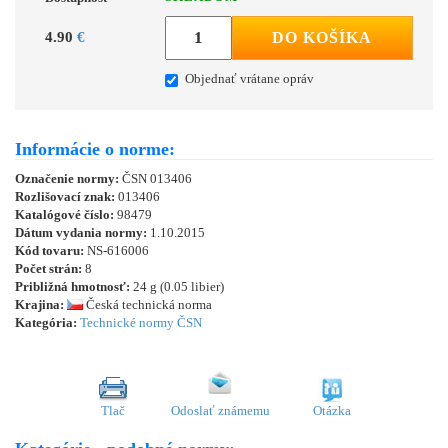
4.90
€
DO KOŠÍKA
Objednať vrátane opráv
Informácie o norme:
Označenie normy:
ČSN 013406
Rozlišovací znak:
013406
Katalógové číslo:
98479
Dátum vydania normy:
1.10.2015
Kód tovaru:
NS-616006
Počet strán:
8
Približná hmotnosť:
24 g (0.05 libier)
Krajina:
Česká technická norma
Kategória:
Technické normy ČSN
Tlač
Odoslať známemu
Otázka