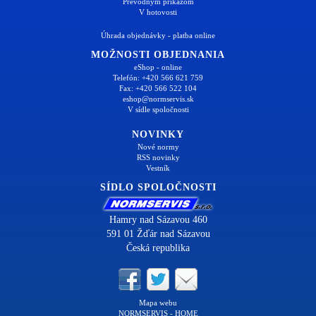
Prevodným príkazom
V hotovosti
Úhrada objednávky - platba online
MOŽNOSTI OBJEDNANIA
eShop - online
Telefón: +420 566 621 759
Fax: +420 566 522 104
eshop@normservis.sk
V sídle spoločnosti
NOVINKY
Nové normy
RSS novinky
Vestník
SÍDLO SPOLOČNOSTI
Hamry nad Sázavou 460
591 01 Žďár nad Sázavou
Česká republika
Mapa webu
NORMSERVIS - HOME