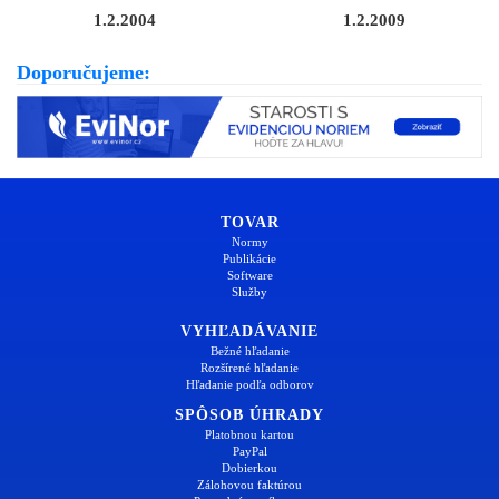
1.2.2004
1.2.2009
Doporučujeme:
TOVAR
Normy
Publikácie
Software
Služby
VYHĽADÁVANIE
Bežné hľadanie
Rozšírené hľadanie
Hľadanie podľa odborov
SPÔSOB ÚHRADY
Platobnou kartou
PayPal
Dobierkou
Zálohovou faktúrou