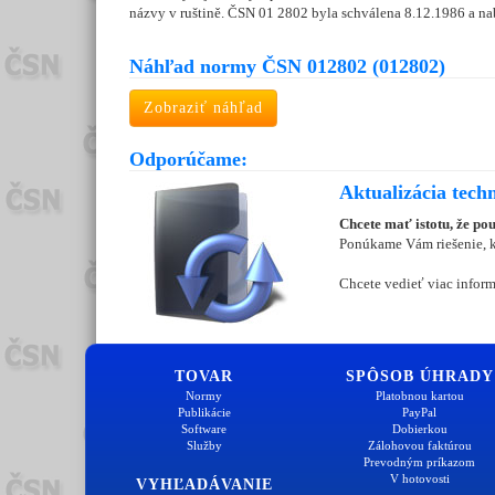
názvy v ruštině. ČSN 01 2802 byla schválena 8.12.1986 a na
Náhľad normy ČSN 012802 (012802)
Zobraziť náhľad
Odporúčame:
Aktualizácia tech
Chcete mať istotu, že po
Ponúkame Vám riešenie, kt
Chcete vedieť viac inform
TOVAR
SPÔSOB ÚHRADY
Normy
Platobnou kartou
Publikácie
PayPal
Software
Dobierkou
Služby
Zálohovou faktúrou
Prevodným príkazom
V hotovosti
VYHĽADÁVANIE