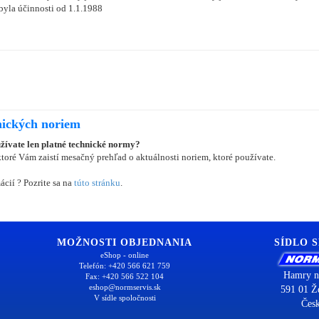
byla účinnosti od 1.1.1988
nických noriem
užívate len platné technické normy?
oré Vám zaistí mesačný prehľad o aktuálnosti noriem, ktoré používate.
ácií ? Pozrite sa na
túto stránku
.
MOŽNOSTI OBJEDNANIA
SÍDLO 
eShop - online
Telefón: +420 566 621 759
Hamry n
Fax: +420 566 522 104
eshop@normservis.sk
591 01 Ž
V sídle spoločnosti
Česk