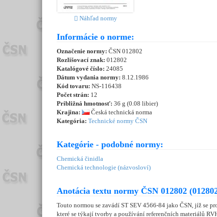
Náhľad normy
Informácie o norme:
Označenie normy:
ČSN 012802
Rozlišovací znak:
012802
Katalógové číslo:
24085
Dátum vydania normy:
8.12.1986
Kód tovaru:
NS-116438
Počet strán:
12
Približná hmotnosť:
36 g (0.08 libier)
Krajina:
Česká technická norma
Kategória:
Technické normy ČSN
Kategórie - podobné normy:
Chemická činidla
Chemická technologie (názvosloví)
Anotácia textu normy ČSN 012802 (012802
Touto normou se zavádí ST SEV 4566-84 jako ČSN, jíž se pro 
které se týkají tvorby a používání referenčních materiálů RV