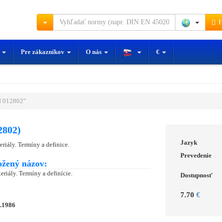
H
y
Pre zákazníkov
O nás
€
 012802"
2802)
Jazyk
riály. Termíny a definice.
Prevedenie
ožený názov:
riály. Termíny a definície.
Dostupnosť
7.70
€
2.1986