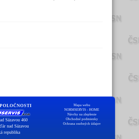
Mapa webu
SPOLOČNOSTI
NORMSERVIS - HOME
Návrhy na zlepšenie
Obchodné podmienky
ad Sázavou 460
Ochrana osobných údajov
ďár nad Sázavou
á republika