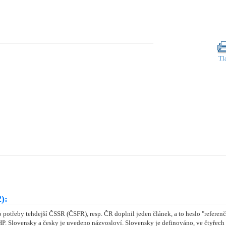
Tl
):
potřeby tehdejší ČSSR (ČSFR), resp. ČR doplnil jeden článek, a to heslo "referen
HP. Slovensky a česky je uvedeno názvosloví. Slovensky je definováno, ve čtyřech 