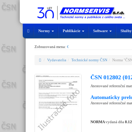
Normy
Publikácie
Software
Služb
Zobrazovaná mena:
€
Vydavatelia
Technické normy ČSN
Norma "ČSN
ČSN 012802 (01
Atestované referenční mate
Automaticky prel
Atestované referenčné mate
NORMA
vydaná dňa
8.1