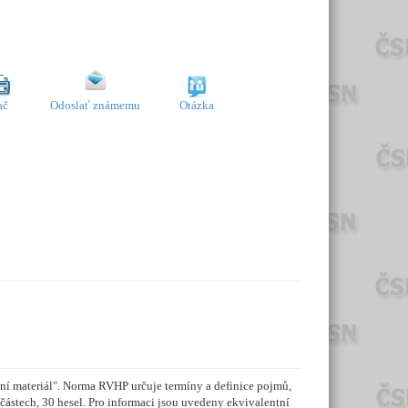
ač
Odoslať známemu
Otázka
ční materiál". Norma RVHP určuje termíny a definice pojmů,
částech, 30 hesel. Pro informaci jsou uvedeny ekvivalentní