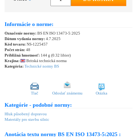
Informácie o norme:
Označenie normy:
BS EN ISO 13473-5:2025
Dátum vydania normy:
4.7.2025
Kód tovaru:
NS-1225457
Počet strán:
48
Približná hmotnosť:
144 g (0.32 libier)
Krajina:
Britská technická norma
Kategória:
Technické normy BS
Tlač
Odoslať známemu
Otázka
Kategórie - podobné normy:
Hluk působený dopravou
Materiály pro stavbu silnic
Anotácia textu normy BS EN ISO 13473-5:2025 :