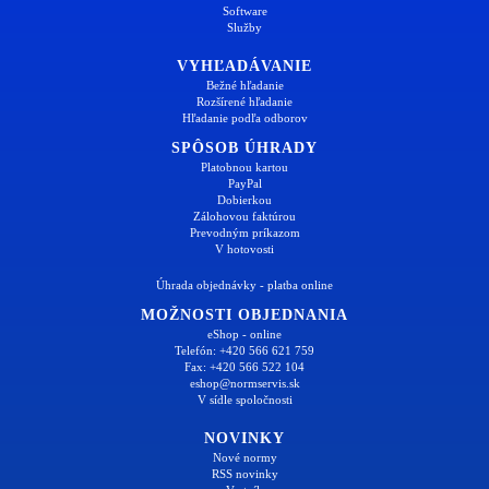
Software
Služby
VYHĽADÁVANIE
Bežné hľadanie
Rozšírené hľadanie
Hľadanie podľa odborov
SPÔSOB ÚHRADY
Platobnou kartou
PayPal
Dobierkou
Zálohovou faktúrou
Prevodným príkazom
V hotovosti
Úhrada objednávky - platba online
MOŽNOSTI OBJEDNANIA
eShop - online
Telefón: +420 566 621 759
Fax: +420 566 522 104
eshop@normservis.sk
V sídle spoločnosti
NOVINKY
Nové normy
RSS novinky