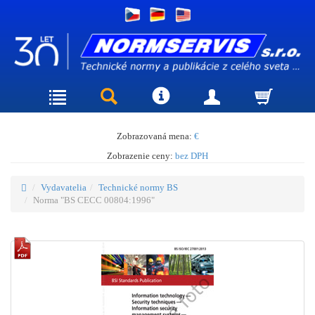
Zobrazovaná mena:
€
Zobrazenie ceny:
bez DPH
Vydavatelia
Technické normy BS
Norma "BS CECC 00804:1996"