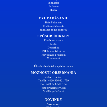
Publikácie
Software
Služby
VYHĽADÁVANIE
Bežné hľadanie
Rozšírené hľadanie
Hľadanie podľa odborov
SPÔSOB ÚHRADY
Platobnou kartou
PayPal
Dobierkou
Zálohovou faktúrou
Prevodným príkazom
V hotovosti
Úhrada objednávky - platba online
MOŽNOSTI OBJEDNANIA
eShop - online
Telefón: +420 566 621 759
Fax: +420 566 522 104
eshop@normservis.sk
V sídle spoločnosti
NOVINKY
Nové normy