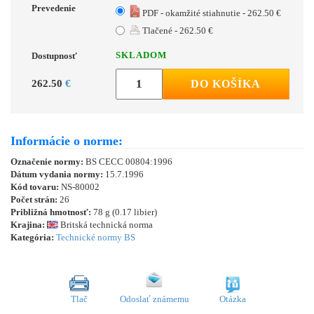
Prevedenie
PDF - okamžité stiahnutie - 262.50 €
Tlačené - 262.50 €
SKLADOM
Dostupnosť
262.50
€
DO KOŠÍKA
Informácie o norme:
Označenie normy:
BS CECC 00804:1996
Dátum vydania normy:
15.7.1996
Kód tovaru:
NS-80002
Počet strán:
26
Približná hmotnosť:
78 g (0.17 libier)
Krajina:
Britská technická norma
Kategória:
Technické normy BS
Tlač
Odoslať známemu
Otázka