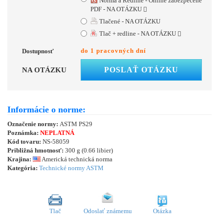
Norma a Redline - Online zabezpečené
PDF - NA OTÁZKU
Tlačené - NA OTÁZKU
Tlač + redline - NA OTÁZKU
do 1 pracovných dní
Dostupnosť
POSLAŤ OTÁZKU
NA OTÁZKU
Informácie o norme:
Označenie normy:
ASTM PS29
Poznámka:
NEPLATNÁ
Kód tovaru:
NS-58059
Približná hmotnosť:
300 g (0.66 libier)
Krajina:
Americká technická norma
Kategória:
Technické normy ASTM
Tlač
Odoslať známemu
Otázka