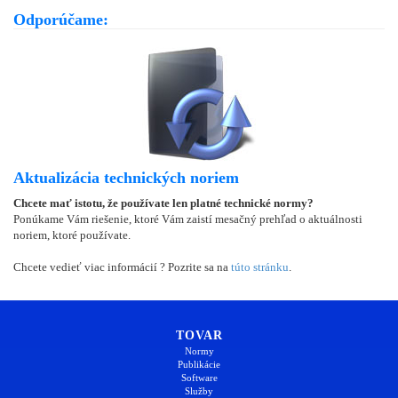
Odporúčame:
Aktualizácia technických noriem
Chcete mať istotu, že používate len platné technické normy?
Ponúkame Vám riešenie, ktoré Vám zaistí mesačný prehľad o aktuálnosti
noriem, ktoré používate.
Chcete vedieť viac informácií ? Pozrite sa na
túto stránku
.
TOVAR
Normy
Publikácie
Software
Služby