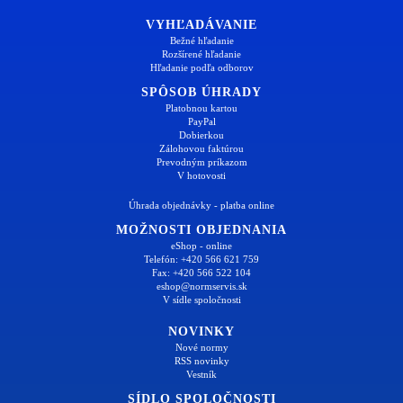
VYHĽADÁVANIE
Bežné hľadanie
Rozšírené hľadanie
Hľadanie podľa odborov
SPÔSOB ÚHRADY
Platobnou kartou
PayPal
Dobierkou
Zálohovou faktúrou
Prevodným príkazom
V hotovosti
Úhrada objednávky - platba online
MOŽNOSTI OBJEDNANIA
eShop - online
Telefón: +420 566 621 759
Fax: +420 566 522 104
eshop@normservis.sk
V sídle spoločnosti
NOVINKY
Nové normy
RSS novinky
Vestník
SÍDLO SPOLOČNOSTI