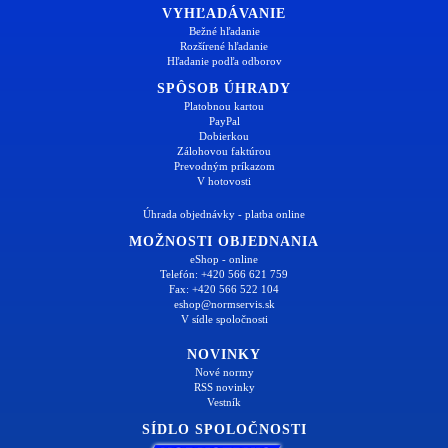
VYHĽADÁVANIE
Bežné hľadanie
Rozšírené hľadanie
Hľadanie podľa odborov
SPÔSOB ÚHRADY
Platobnou kartou
PayPal
Dobierkou
Zálohovou faktúrou
Prevodným príkazom
V hotovosti
Úhrada objednávky - platba online
MOŽNOSTI OBJEDNANIA
eShop - online
Telefón: +420 566 621 759
Fax: +420 566 522 104
eshop@normservis.sk
V sídle spoločnosti
NOVINKY
Nové normy
RSS novinky
Vestník
SÍDLO SPOLOČNOSTI