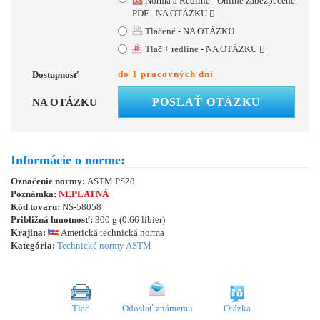
Norma a Redline - Online zabezpečené
PDF - NA OTÁZKU
Tlačené - NA OTÁZKU
Tlač + redline - NA OTÁZKU
do 1 pracovných dní
Dostupnosť
POSLAŤ OTÁZKU
NA OTÁZKU
Informácie o norme:
Označenie normy:
ASTM PS28
Poznámka:
NEPLATNÁ
Kód tovaru:
NS-58058
Približná hmotnosť:
300 g (0.66 libier)
Krajina:
Americká technická norma
Kategória:
Technické normy ASTM
Tlač
Odoslať známemu
Otázka