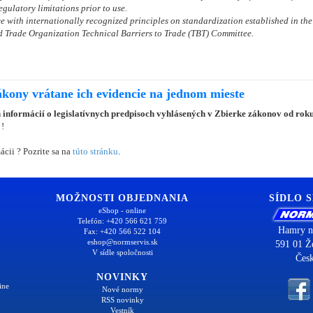
gulatory limitations prior to use.
 with internationally recognized principles on standardization established in the
 Trade Organization Technical Barriers to Trade (TBT) Committee.
ákony vrátane ich evidencie na jednom mieste
 informácií o legislatívnych predpisoch vyhlásených v Zbierke zákonov od rok
 !
ácii ? Pozrite sa na
túto stránku
.
MOŽNOSTI OBJEDNANIA
SÍDLO 
eShop - online
Telefón: +420 566 621 759
Hamry n
Fax: +420 566 522 104
eshop@normservis.sk
591 01 Ž
V sídle spoločnosti
Česk
NOVINKY
ine
Nové normy
RSS novinky
Vestník