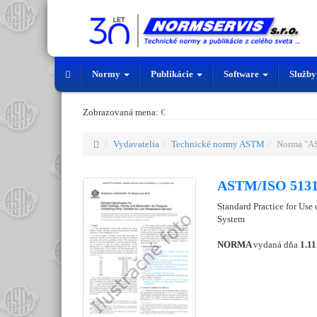
Normy
Publikácie
Software
Služb
Zobrazovaná mena:
€
Vydavatelia
Technické normy ASTM
Norma "A
ASTM/ISO 5131
Standard Practice for Us
System
NORMA
vydaná dňa
1.11