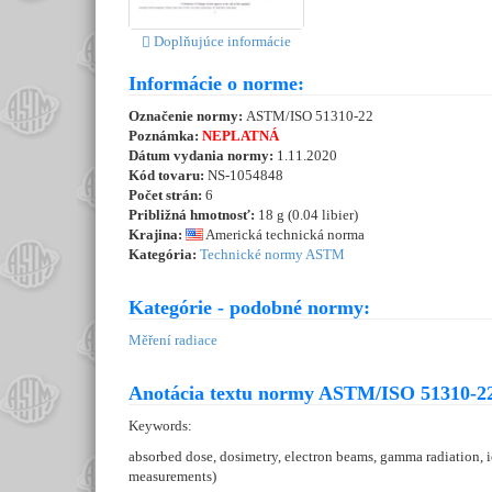
Doplňujúce informácie
Informácie o norme:
Označenie normy:
ASTM/ISO 51310-22
Poznámka:
NEPLATNÁ
Dátum vydania normy:
1.11.2020
Kód tovaru:
NS-1054848
Počet strán:
6
Približná hmotnosť:
18 g (0.04 libier)
Krajina:
Americká technická norma
Kategória:
Technické normy ASTM
Kategórie - podobné normy:
Měření radiace
Anotácia textu normy ASTM/ISO 51310-22
Keywords:
absorbed dose, dosimetry, electron beams, gamma radiation, 
measurements)