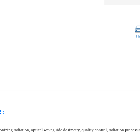
Tl
 :
ionizing radiation, optical waveguide dosimetry, quality control, radiation proces