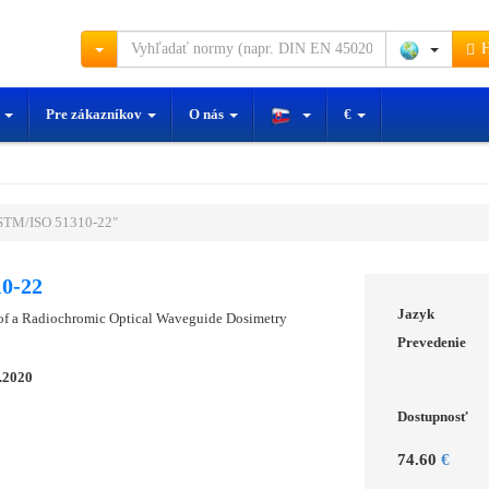
H
y
Pre zákazníkov
O nás
€
STM/ISO 51310-22"
0-22
Jazyk
e of a Radiochromic Optical Waveguide Dosimetry
Prevedenie
.2020
Dostupnosť
74.60
€