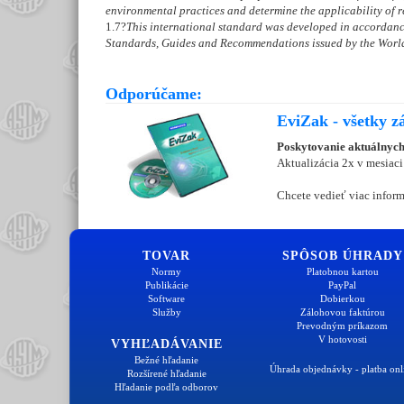
environmental practices and determine the applicability of re
1.7
?
This international standard was developed in accordance
Standards, Guides and Recommendations issued by the World
Odporúčame:
EviZak - všetky z
Poskytovanie aktuálnych
Aktualizácia 2x v mesiaci
Chcete vedieť viac inform
TOVAR
SPÔSOB ÚHRADY
Normy
Platobnou kartou
Publikácie
PayPal
Software
Dobierkou
Služby
Zálohovou faktúrou
Prevodným príkazom
V hotovosti
VYHĽADÁVANIE
Bežné hľadanie
Úhrada objednávky - platba onl
Rozšírené hľadanie
Hľadanie podľa odborov