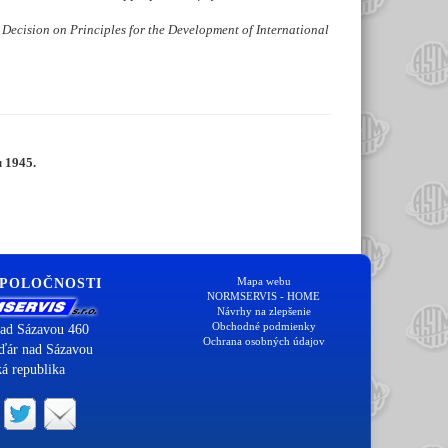
 Decision on Principles for the Development of International
u 1945.
Mapa webu
SPOLOČNOSTI
NORMSERVIS - HOME
Návrhy na zlepšenie
Obchodné podmienky
ad Sázavou 460
Ochrana osobných údajov
ďár nad Sázavou
á republika