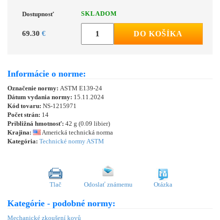
SKLADOM
Dostupnosť
69.30
€
DO KOŠÍKA
Informácie o norme:
Označenie normy:
ASTM E139-24
Dátum vydania normy:
15.11.2024
Kód tovaru:
NS-1215971
Počet strán:
14
Približná hmotnosť:
42 g (0.09 libier)
Krajina:
Americká technická norma
Kategória:
Technické normy ASTM
Tlač
Odoslať známemu
Otázka
Kategórie - podobné normy:
Mechanické zkoušení kovů