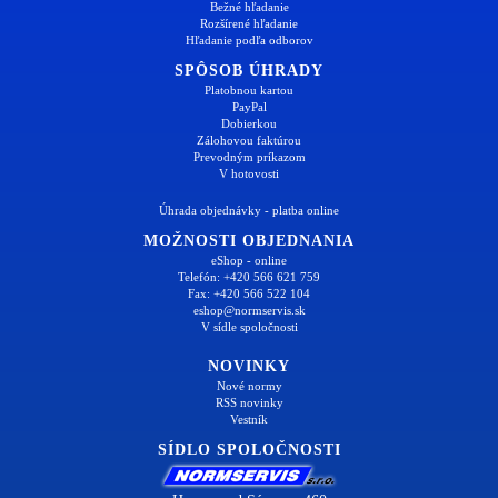
Bežné hľadanie
Rozšírené hľadanie
Hľadanie podľa odborov
SPÔSOB ÚHRADY
Platobnou kartou
PayPal
Dobierkou
Zálohovou faktúrou
Prevodným príkazom
V hotovosti
Úhrada objednávky - platba online
MOŽNOSTI OBJEDNANIA
eShop - online
Telefón: +420 566 621 759
Fax: +420 566 522 104
eshop@normservis.sk
V sídle spoločnosti
NOVINKY
Nové normy
RSS novinky
Vestník
SÍDLO SPOLOČNOSTI