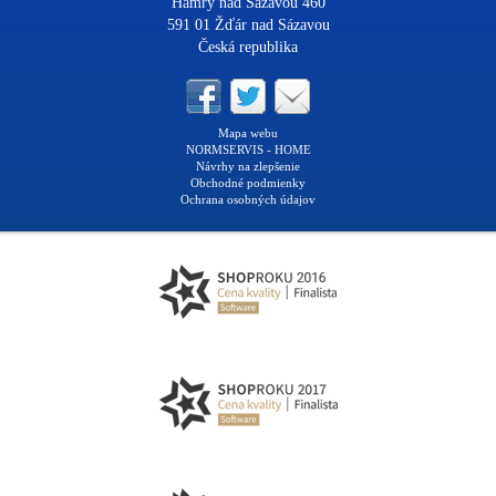
Hamry nad Sázavou 460
591 01 Žďár nad Sázavou
Česká republika
Mapa webu
NORMSERVIS - HOME
Návrhy na zlepšenie
Obchodné podmienky
Ochrana osobných údajov