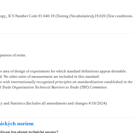
nology,, ICS Number Code 01.040.19 (Testing (Vocabularies)),19.020 (Test conditions
parison of terms.
the area of design of experiments for which standard definitions appear desirable.
rd. No other units of measurement are included in this standard.
 with internationally recognized principles on standardization established in the
 Trade Organization Technical Barriers to Trade (TBT) Committee.
y and Statistics (Includes all amendments and changes 4/16/2024).
nických noriem
užívate len platné technické normy?