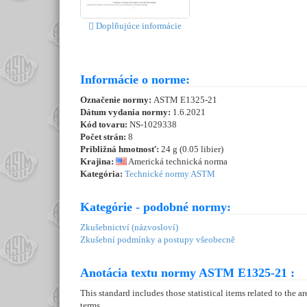
Doplňujúce informácie
Informácie o norme:
Označenie normy:
ASTM E1325-21
Dátum vydania normy:
1.6.2021
Kód tovaru:
NS-1029338
Počet strán:
8
Približná hmotnosť:
24 g (0.05 libier)
Krajina:
Americká technická norma
Kategória:
Technické normy ASTM
Kategórie - podobné normy:
Zkušebnictví (názvosloví)
Zkušební podmínky a postupy všeobecně
Anotácia textu normy ASTM E1325-21 :
This standard includes those statistical items related to the 
terms.