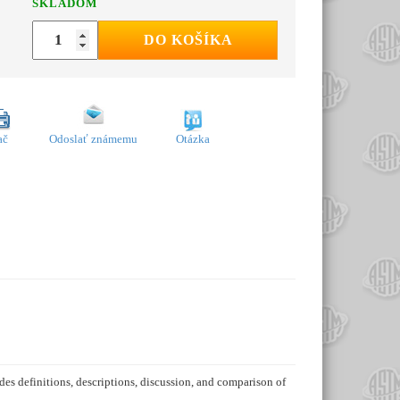
SKLADOM
DO KOŠÍKA
ač
Odoslať známemu
Otázka
ides definitions, descriptions, discussion, and comparison of