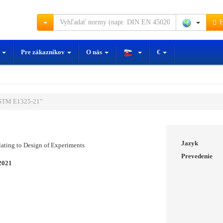
H
y
Pre zákazníkov
O nás
€
STM E1325-21"
1
Jazyk
ating to Design of Experiments
Prevedenie
2021