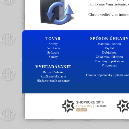
Ponúkame Vám riešenie, kt
Chcete vedieť viac inform
TOVAR
SPÔSOB ÚHRADY
Normy
Platobnou kartou
Publikácie
PayPal
Software
Dobierkou
Služby
Zálohovou faktúrou
Prevodným príkazom
V hotovosti
VYHĽADÁVANIE
Bežné hľadanie
Úhrada objednávky - platba onl
Rozšírené hľadanie
Hľadanie podľa odborov