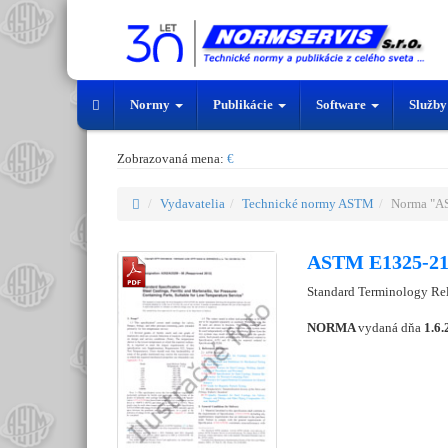
Normy
Publikácie
Software
Služb
Zobrazovaná mena:
€
Vydavatelia
Technické normy ASTM
Norma "A
ASTM E1325-2
Standard Terminology Rel
NORMA
vydaná dňa
1.6.