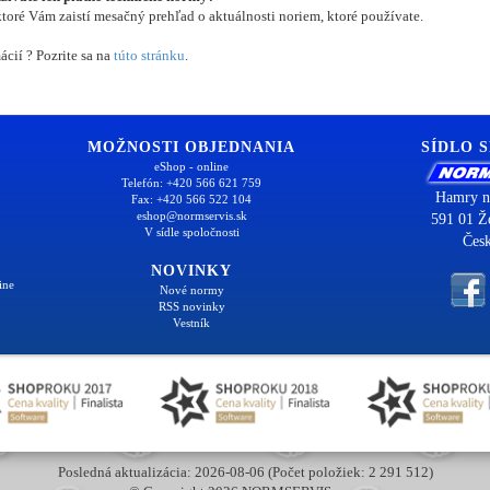
oré Vám zaistí mesačný prehľad o aktuálnosti noriem, ktoré používate.
ácií ? Pozrite sa na
túto stránku
.
MOŽNOSTI OBJEDNANIA
SÍDLO 
eShop - online
Telefón: +420 566 621 759
Hamry n
Fax: +420 566 522 104
eshop@normservis.sk
591 01 Ž
V sídle spoločnosti
Česk
NOVINKY
ine
Nové normy
RSS novinky
Vestník
Posledná aktualizácia: 2026-08-06 (Počet položiek: 2 291 512)