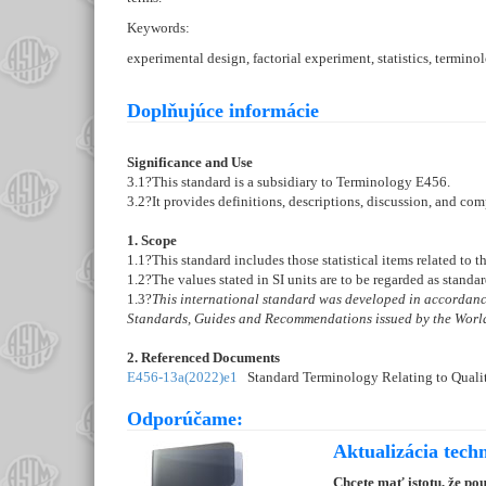
Keywords:
experimental design, factorial experiment, statistics, termi
Doplňujúce informácie
Significance and Use
3.1
?This standard is a subsidiary to Terminology
E456
.
3.2
?It provides definitions, descriptions, discussion, and com
1. Scope
1.1
?This standard includes those statistical items related to 
1.2
?The values stated in SI units are to be regarded as standa
1.3
?
This international standard was developed in accordance
Standards, Guides and Recommendations issued by the World
2. Referenced Documents
E456-13a(2022)e1
Standard Terminology Relating to Qualit
Odporúčame:
Aktualizácia tech
Chcete mať istotu, že po