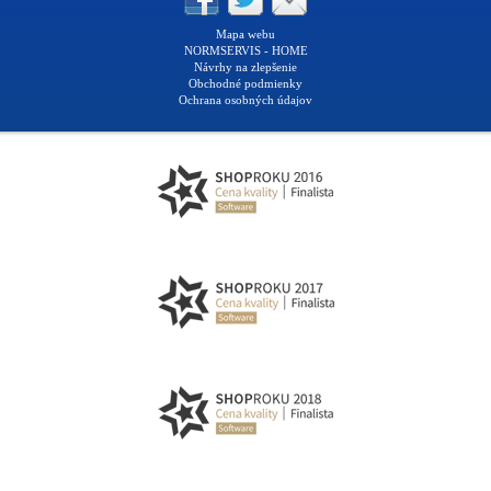
Mapa webu
NORMSERVIS - HOME
Návrhy na zlepšenie
Obchodné podmienky
Ochrana osobných údajov